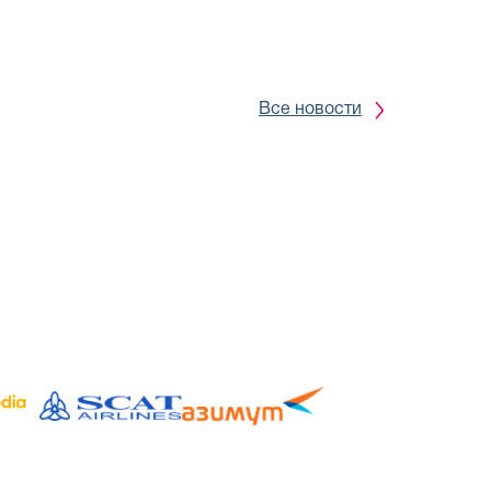
ух компаний…
Все новости