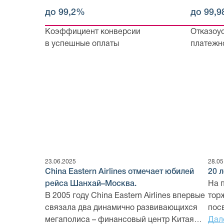
до 99,2%
до 99,
Коэффициент конверсии
Отказоу
в успешные оплаты
платежн
23.06.2025
28.05
China Eastern Airlines отмечает юбилей
20 
рейса Шанхай–Москва.
На 
В 2005 году China Eastern Airlines впервые
тор
связала два динамично развивающихся
пос
мегаполиса – финансовый центр Китая
«Аэ
Дал