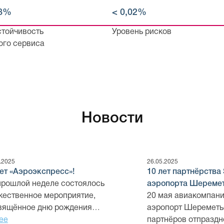
98%
< 0,02%
стойчивость
Уровень рисков
ого сервиса
Новости
.2025
26.05.2025
лет «Аэроэкспресс»!
10 лет партнёрства S
прошлой неделе состоялось
аэропорта Шеремет
жественное мероприятие,
20 мая авиакомпания
вящённое дню рождения
аэропорт Шереметь
роэкспресс» — 20 лет…
ее
партнёров отпраздн