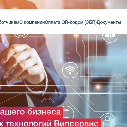
ботчикам
О компании
Оплата QR-кодом (СБП)
Документы
вашего бизнеса
 технологий Випсервис