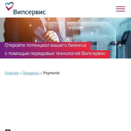
Продукты
Решения
Разработчикам
Откройте потенциал вашего бизнеса
О компании
Оплата QR-кодом (СБП)
с помощью передовых технологий Випсервис
Документы
business@mapcard.pro
Главная
Продукты
Payments
Войти